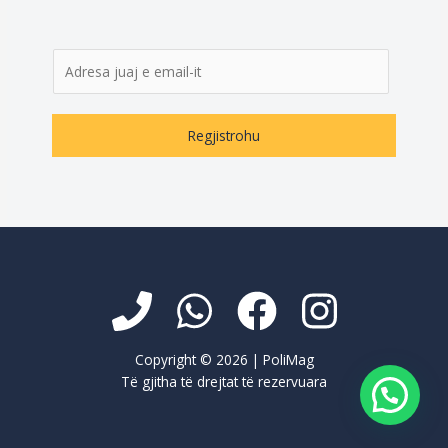
E
m
a
i
Regjistrohu
l
*
Copyright © 2026 | PoliMag
Të gjitha të drejtat të rezervuara