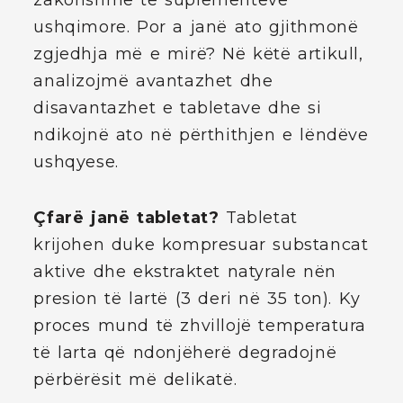
zakonshme të suplementeve
ushqimore. Por a janë ato gjithmonë
zgjedhja më e mirë? Në këtë artikull,
analizojmë avantazhet dhe
disavantazhet e tabletave dhe si
ndikojnë ato në përthithjen e lëndëve
ushqyese.
Çfarë janë tabletat?
Tabletat
krijohen duke kompresuar substancat
aktive dhe ekstraktet natyrale nën
presion të lartë (3 deri në 35 ton). Ky
proces mund të zhvillojë temperatura
të larta që ndonjëherë degradojnë
përbërësit më delikatë.