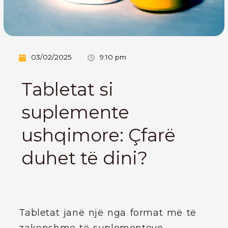
03/02/2025
9:10 pm
Tabletat si
suplemente
ushqimore: Çfarë
duhet të dini?
Tabletat janë një nga format më të