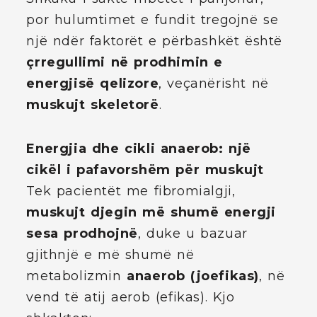
por hulumtimet e fundit tregojnë se
një ndër faktorët e përbashkët është
çrregullimi në prodhimin e
energjisë qelizore
, veçanërisht në
muskujt skeletorë
.
Energjia dhe cikli anaerob: një
cikël i pafavorshëm për muskujt
Tek pacientët me fibromialgji,
muskujt djegin më shumë energji
sesa prodhojnë
, duke u bazuar
gjithnjë e më shumë në
metabolizmin
anaerob (joefikas)
, në
vend të atij aerob (efikas). Kjo