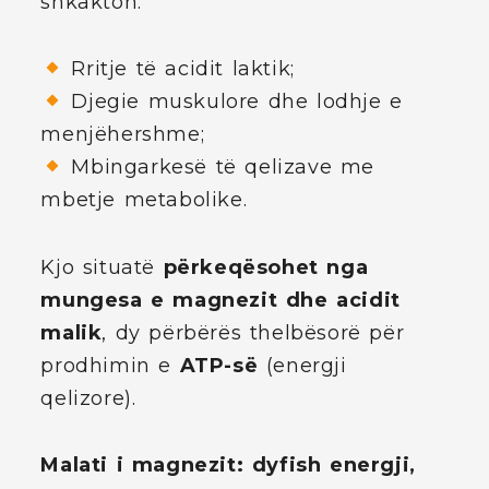
shkakton:
Rritje të acidit laktik;
Djegie muskulore dhe lodhje e
menjëhershme;
Mbingarkesë të qelizave me
mbetje metabolike.
Kjo situatë
përkeqësohet nga
mungesa e magnezit dhe acidit
malik
, dy përbërës thelbësorë për
prodhimin e
ATP-së
(energji
qelizore).
Malati i magnezit: dyfish energji,