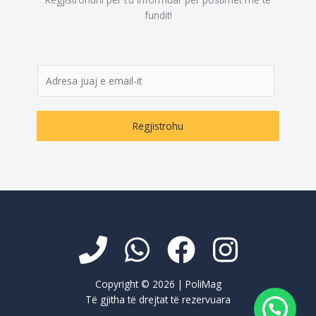
fundit!
E
m
a
i
Regjistrohu
l
*
Copyright © 2026 | PoliMag
Të gjitha të drejtat të rezervuara