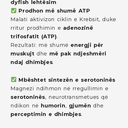
dyfish lehtësim
Prodhon më shumë ATP
Malati aktivizon ciklin e Krebsit, duke
rritur prodhimin e
adenozinë
trifosfatit (ATP)
.
Rezultati: më shumë
energji për
muskujt
dhe
më pak ndjeshmëri
ndaj dhimbjes
.
Mbështet sintezën e serotoninës
Magnezi ndihmon në rregullimin e
serotoninës
, neurotransmetues që
ndikon në
humorin
,
gjumën
dhe
perceptimin e dhimbjes
.