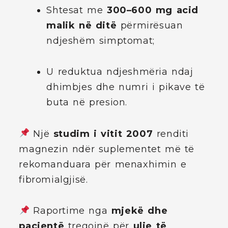
Shtesat me
300–600 mg acid
malik në ditë
përmirësuan
ndjeshëm simptomat;
U reduktua ndjeshmëria ndaj
dhimbjes dhe numri i pikave të
buta në presion.
Një
studim i vitit 2007
renditi
magnezin ndër suplementet më të
rekomanduara për menaxhimin e
fibromialgjisë.
Raportime nga
mjekë dhe
pacientë
tregojnë për
ulje të