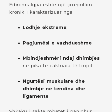
Fibromialgjia është një çrregullim
kronik i karakterizuar nga:
Lodhje ekstreme
;
Pagjumësi e vazhdueshme
;
Mbindjeshmëri ndaj dhimbjes
në pika të caktuara të trupit;
Ngurtësi muskulare dhe
dhimbje në tendina dhe
ligamente
.
Shkaku i saktë mbetet i panjohur,