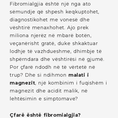
Fibromialgjia është një nga ato
sëmundje që shpesh keqkuptohet,
diagnostikohet me vonesë dhe
vështirë menaxhohet. Ajo prek
miliona njerëz në mbarë botën,
veçanërisht gratë, duke shkaktuar
lodhje të vazhdueshme, dhimbje të
shpërndara dhe vështirësi në gjumë.
Por çfarë ndodh në të vërtetë në
trup? Dhe si ndihmon
malati i
magnezit
, një kombinim i fuqishëm i
magnezit dhe acidit malik, në
lehtësimin e simptomave?
Çfarë është fibromialgjia?