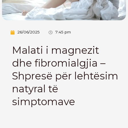
26/06/2025
7:45 pm
Malati i magnezit
dhe fibromialgjia –
Shpresë për lehtësim
natyral të
simptomave