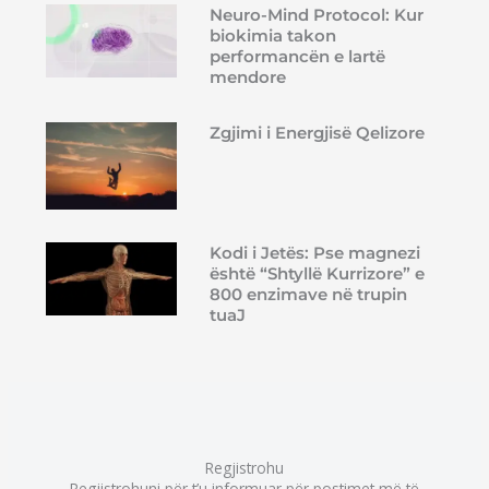
Neuro-Mind Protocol: Kur
biokimia takon
performancën e lartë
mendore
Zgjimi i Energjisë Qelizore
Kodi i Jetës: Pse magnezi
është “Shtyllë Kurrizore” e
800 enzimave në trupin
tuaJ
Regjistrohu
Regjistrohuni për t’u informuar për postimet më të