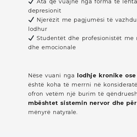
Ata që vuajnë nga forma të lehta
depresionit
Njerëzit me pagjumësi të vazhdu
lodhur
Studentët dhe profesionistët me 
dhe emocionale
Nëse vuani nga
lodhje kronike ose
është koha të merrni në konsidera
ofron vetëm një burim të qëndruesh
mbështet sistemin nervor dhe përm
mënyrë natyrale.