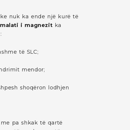
ike nuk ka ende një kurë të
i
malati i magnezit
ka
:
hshme të SLC;
ndrimit mendor;
shpesh shoqëron lodhjen
me pa shkak të qartë