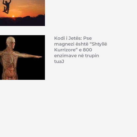
Kodi i Jetës: Pse
magnezi është “Shtyllë
Kurrizore” e 800
enzimave në trupin
tuaJ