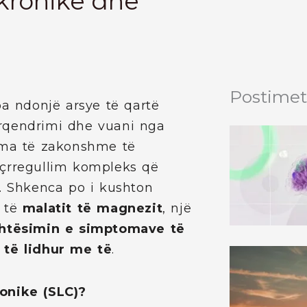
kronike dhe
Postimet
pa ndonjë arsye të qartë
rqendrimi dhe vuani nga
oma të zakonshme të
ë çrregullim kompleks që
. Shkenca po i kushton
t të
malatit të magnezit
, një
ehtësimin e simptomave të
 të lidhur me të
.
onike (SLC)?