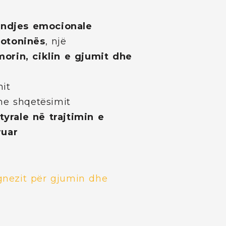
endjes emocionale
rotoninës
, një
orin, ciklin e gjumit dhe
it
he shqetësimit
yrale në trajtimin e
ruar
nezit për gjumin dhe