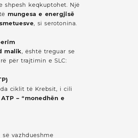
he shpesh keqkuptohet. Një
htë
mungesa e energjisë
ansmetuesve
, si serotonina.
perim
d malik
, është treguar se
ë për trajtimin e SLC:
TP)
 ciklit të Krebsit, i cili
ë
ATP – “monedhën e
es së vazhdueshme