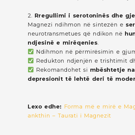
2.
Rregullimi i serotoninës dhe gj
Magnezi ndihmon në sintezën e
se
neurotransmetues që ndikon në
hum
ndjesinë e mirëqenies
.
Ndihmon në përmirësimin e gjum
Redukton ndjenjën e trishtimit d
Rekomandohet si
mbështetje nat
depresionit të lehtë deri të mode
Lexo edhe:
Forma më e mirë e Mag
ankthin – Taurati i Magnezit