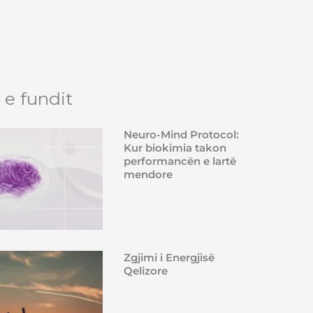
 e fundit
Neuro-Mind Protocol:
Kur biokimia takon
performancën e lartë
mendore
Zgjimi i Energjisë
Qelizore