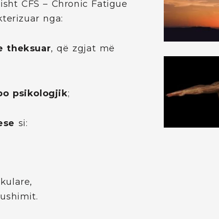
isht CFS – Chronic Fatigue
terizuar nga:
e theksuar
, që zgjat më
o psikologjik
;
ese
si:
kulare,
ushimit.