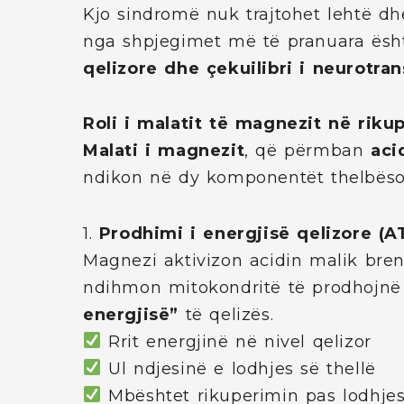
Kjo sindromë nuk trajtohet lehtë d
nga shpjegimet më të pranuara ës
qelizore dhe çekuilibri i neurotr
Roli i malatit të magnezit në riku
Malati i magnezit
, që përmban
aci
ndikon në dy komponentët thelbësor
1.
Prodhimi i energjisë qelizore (A
Magnezi aktivizon acidin malik brenda
ndihmon mitokondritë të prodhojn
energjisë”
të qelizës.
Rrit energjinë në nivel qelizor
Ul ndjesinë e lodhjes së thellë
Mbështet rikuperimin pas lodhj