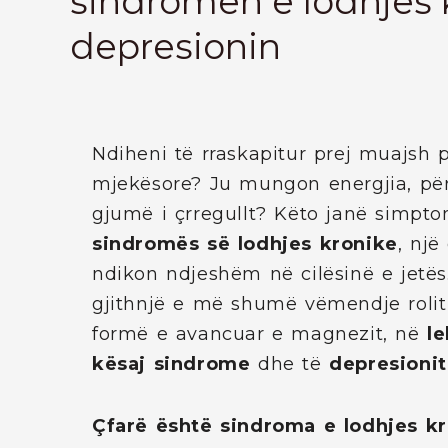
sindromën e lodhjes 
depresionin
Ndiheni të rraskapitur prej muajsh 
mjekësore? Ju mungon energjia, pë
gjumë i çrregullt? Këto janë simpt
sindromës së lodhjes kronike
, nj
ndikon ndjeshëm në cilësinë e jetës
gjithnjë e më shumë vëmendje roli
formë e avancuar e magnezit, në
l
kësaj sindrome
dhe të
depresionit
Çfarë është sindroma e lodhjes kr