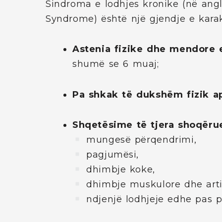
Sindroma e lodhjes kronike (në angl
Syndrome) është një gjendje e karak
Astenia fizike dhe mendore 
shumë se 6 muaj;
Pa shkak të dukshëm fizik ap
Shqetësime të tjera shoqëru
mungesë përqendrimi,
pagjumësi,
dhimbje koke,
dhimbje muskulore dhe arti
ndjenjë lodhjeje edhe pas p