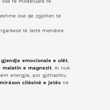
 ose të moderuara të
eshme ose që zgjohen të
ngarkesë të lartë mendore
 gjendje emocionale e ulët
,
të
malatin e magnezit
. Ai nuk
ëm energjie, por gjithashtu
irëson cilësinë e jetës
në