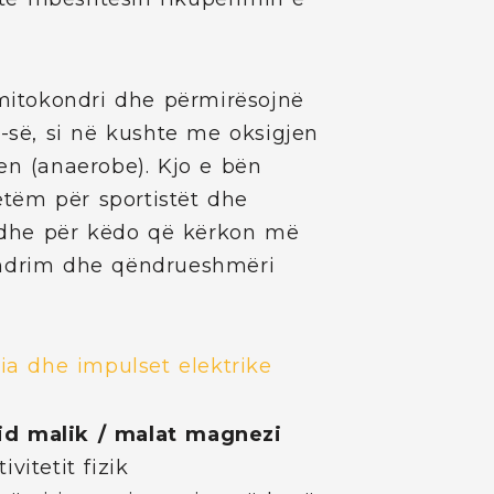
 mitokondri dhe përmirësojnë
P-së, si në kushte me oksigjen
en (anaerobe). Kjo e bën
tëm për sportistët dhe
 edhe për këdo që kërkon më
endrim dhe qëndrueshmëri
jia dhe impulset elektrike
id malik / malat magnezi
vitetit fizik