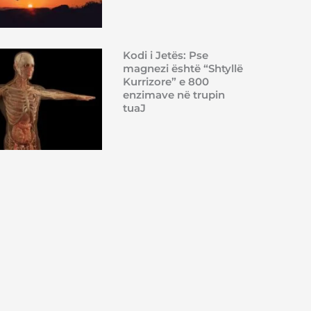
Kodi i Jetës: Pse
magnezi është “Shtyllë
Kurrizore” e 800
enzimave në trupin
tuaJ