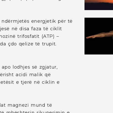
ë ndërmjetës energjetik për të
esë në disa faza të ciklit
inë trifosfatit (ATP) –
a çdo qelize të trupit.
 apo lodhjes së zgjatur,
ërisht acidi malik që
tësit e tjerë në ciklin e
alat magnezi mund të
të mbështesin rikuperimin e