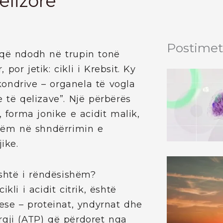
elizore
Postimet
 që ndodh në trupin tonë
or jetik: cikli i Krebsit. Ky
ondrive – organela të vogla
 të qelizave”. Një përbërës
, forma jonike e acidit malik,
shëm në shndërrimin e
ike.
është i rëndësishëm?
ikli i acidit citrik, është
ese – proteinat, yndyrnat dhe
rgji (ATP) që përdoret nga