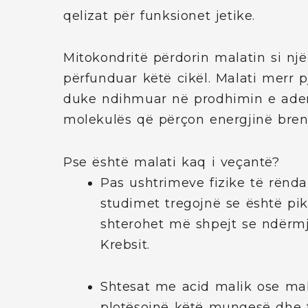
qelizat për funksionet jetike.
Mitokondritë përdorin malatin si nj
përfunduar këtë cikël. Malati merr pj
duke ndihmuar në prodhimin e adenoz
molekulës që përçon energjinë brend
Pse është malati kaq i veçantë?
Pas ushtrimeve fizike të rënda
studimet tregojnë se është pik
shterohet më shpejt se ndërmje
Krebsit.
Shtesat me acid malik ose m
plotësojnë këtë mungesë dhe 