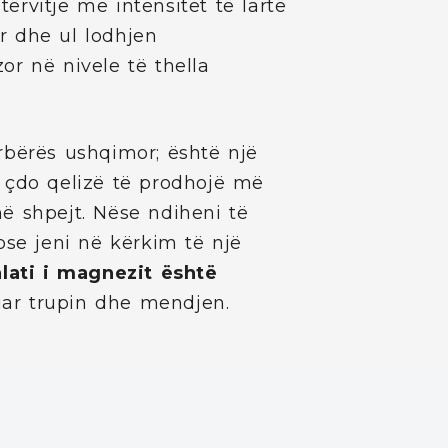
rvitje me intensitet të lartë
r dhe ul lodhjen
r në nivele të thella
rbërës ushqimor; është një
 çdo qelizë të prodhojë më
ë shpejt. Nëse ndiheni të
ose jeni në kërkim të një
lati i magnezit është
uar trupin dhe mendjen.