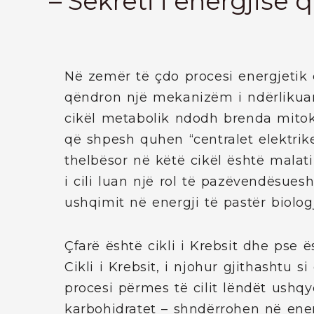
– Sekreti i energjisë q
Në zemër të çdo procesi energjetik
qëndron një mekanizëm i ndërlikuar, p
cikël metabolik ndodh brenda mitok
që shpesh quhen “centralet elektrike
thelbësor në këtë cikël është malati
i cili luan një rol të pazëvendësue
ushqimit në energji të pastër biologj
Çfarë është cikli i Krebsit dhe pse 
Cikli i Krebsit, i njohur gjithashtu si c
procesi përmes të cilit lëndët ushqy
karbohidratet – shndërrohen në ene