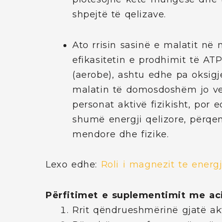
shpejtë të qelizave.
Ato rrisin sasinë e malatit në
efikasitetin e prodhimit të AT
(aerobe), ashtu edhe pa oksigj
malatin të domosdoshëm jo ve
personat aktivë fizikisht, por
shumë energji qelizore, përq
mendore dhe fizike.
Lexo edhe:
Roli i magnezit te energ
Përfitimet e suplementimit me ac
Rrit qëndrueshmërinë gjatë akti