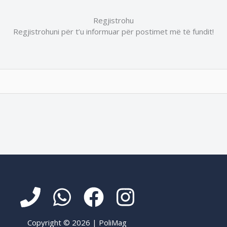
Regjistrohu
Regjistrohuni për t’u informuar për postimet më të fundit!
Copyright © 2026 | PoliMag