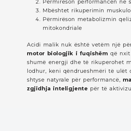
Përmirëson performancën në stë
Mbështet rikuperimin muskulo
Përmirëson metabolizmin qelizo
mitokondriale
Acidi malik nuk është vetëm një pë
motor biologjik i fuqishëm
që nxit
shumë energji dhe të rikuperohet m
lodhur, keni qëndrueshmëri të ulët 
shtyse natyrale për performancë,
ma
zgjidhja inteligjente
për të aktiviz