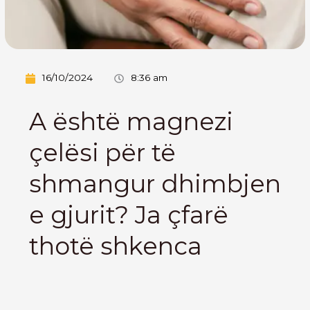
16/10/2024
8:36 am
A është magnezi
çelësi për të
shmangur dhimbjen
e gjurit? Ja çfarë
thotë shkenca