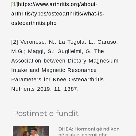
[1]
https://www.ar
thritis.org/about-
arthritis/types/osteoarthritis/what-is-
osteoarthritis.php
[2] Veronese, N.; La Tegola, L.; Caruso,
M.G.; Maggi, S.; Guglielmi, G. The
Association between Dietary Magnesium
Intake and Magnetic Resonance
Parameters for Knee Osteoarthritis.
Nutrients 2019, 11, 1387.
Postimet e fundit
DHEA: Hormoni që ndikon
në plakje, energji dhe