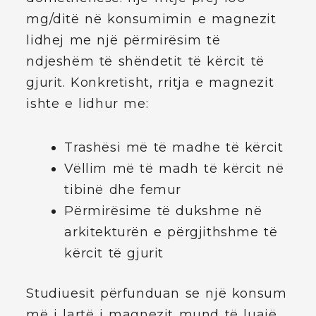
mg/ditë në konsumimin e magnezit
lidhej me një përmirësim të
ndjeshëm të shëndetit të kërcit të
gjurit. Konkretisht, rritja e magnezit
ishte e lidhur me:
Trashësi më të madhe të kërcit
Vëllim më të madh të kërcit në
tibinë dhe femur
Përmirësime të dukshme në
arkitekturën e përgjithshme të
kërcit të gjurit
Studiuesit përfunduan se një konsum
më i lartë i magnezit mund të luajë