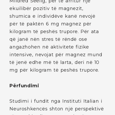
Mildred Seelig, për të arritur një
ekuilibër pozitiv të magnezit,
shumica e individëve kanë nevojë
për të paktën 6 mg magnez për
kilogram të peshës trupore. Për ata
që janë nën stres të rëndë ose
angazhohen në aktivitete fizike
intensive, nevojat për magnez mund
të jenë edhe më të larta, deri në 10
mg për kilogram të peshës trupore.
Përfundimi
Studimi i fundit nga Instituti Italian i
Neuroshkencës shton një perspektivë