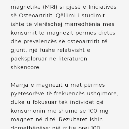
magnetike (MRI) si pjesë e Iniciativës
së Osteoartritit. Qëllimi i studimit
ishte të vlerësohej marrëdhënia mes
konsumit të magnezit përmes dietës
dhe prevalencës së osteoartritit të
gjurit, një fushë relativisht e
paeksploruar në literaturën
shkencore.
Marrja e magnezit u mat përmes
pyetësorëve të frekuencës ushqimore,
duke u fokusuar tek individët që
konsumonin më shumë se 100 mg
magnez në ditë. Rezultatet ishin
domethënëse: një rritje prej 100