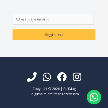
E
m
a
i
Regjistrohu
l
*
Copyright © 2026 | PoliMag
Të gjitha të drejtat të rezervuara