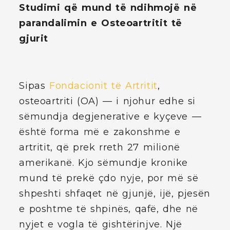
Studimi që mund të ndihmojë në
parandalimin e Osteoartritit të
gjurit
Sipas
Fondacionit të Artritit
,
osteoartriti (OA) — i njohur edhe si
sëmundja degjenerative e kyçeve —
është forma më e zakonshme e
artritit, që prek rreth 27 milionë
amerikanë. Kjo sëmundje kronike
mund të prekë çdo nyje, por më së
shpeshti shfaqet në gjunjë, ijë, pjesën
e poshtme të shpinës, qafë, dhe në
nyjet e vogla të gishtërinjve. Një